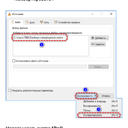
Можете нажать кнопки
Alt+O
.