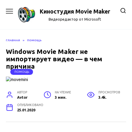
Skip
to
Киностудия Movie Maker
content
Видеоредактор от Microsoft
ГЛАВНАЯ
»
ПОМОЩЬ
Windows Movie Maker не
импортирует видео — в чем
причина
ПОМОЩЬ
АВТОР
НА ЧТЕНИЕ
ПРОСМОТРОВ
Avtor
3 мин.
3.4k.
ОПУБЛИКОВАНО
25.01.2020